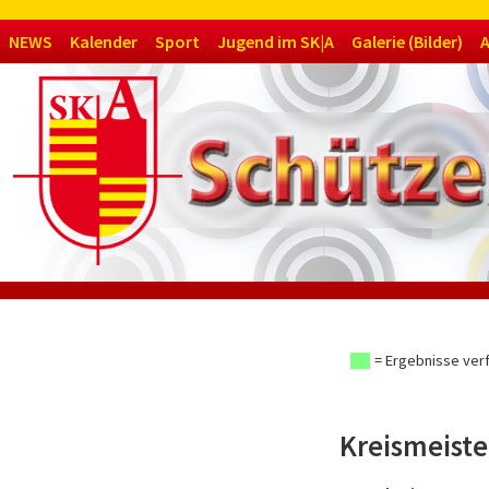
Navigation
NEWS
Kalender
Sport
Jugend im SK|A
Galerie (Bilder)
A
überspringen
= Ergebnisse ver
Kreismeiste