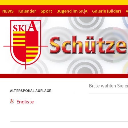
Navigation
NEWS
Kalender
Sport
Jugend im SK|A
Galerie (Bilder)
A
überspringen
Bitte wählen Sie e
ALTERSPOKAL AUFLAGE
Endliste