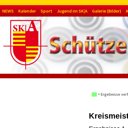
Navigation
NEWS
Kalender
Sport
Jugend im SK|A
Galerie (Bilder)
A
überspringen
= Ergebnisse ver
Kreismeis